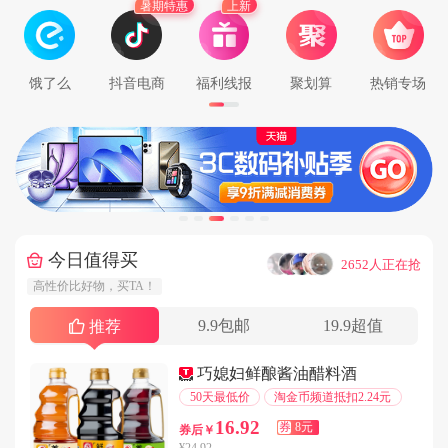
暑期特惠
上新
用户137****3707在2分钟前下单成功
用户131****7474在9分钟前下单成功
用户176****5629在7分钟前下单成功
饿了么
抖音电商
福利线报
聚划算
热销专场
用户139****9931在7分钟前下单成功
用户178****6040在2分钟前下单成功
用户187****4877在9分钟前下单成功
用户147****5606在6分钟前下单成功
用户180****8674在1分钟前下单成功
用户147****2706在6分钟前下单成功
今日值得买
···
2652人正在抢
用户176****8542在1分钟前下单成功
高性价比好物，买TA！
用户152****6151在3分钟前下单成功
9.9包邮
19.9超值
推荐
用户137****9795在2分钟前下单成功
用户152****7245在5分钟前下单成功
巧媳妇鲜酿酱油醋料酒
用户133****1458在7分钟前下单成功
50天最低价
淘金币频道抵扣2.24元
用户132****2040在7分钟前下单成功
16.92
券
8元
券后￥
用户133****8518在3分钟前下单成功