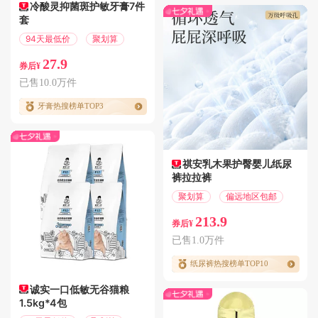
冷酸灵抑菌斑护敏牙膏7件
套
94天最低价
聚划算
27.9
券后¥
已售10.0万件
牙膏热搜榜单TOP3
祺安乳木果护臀婴儿纸尿
裤拉拉裤
聚划算
偏远地区包邮
213.9
券后¥
已售1.0万件
纸尿裤热搜榜单TOP10
诚实一口低敏无谷猫粮
1.5kg*4包