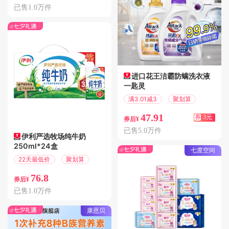
已售1.0万件
进口花王洁霸防螨洗衣液
一匙灵
满3.01减3
聚划算
47.91
券
3元
券后¥
已售5.0万件
伊利严选牧场纯牛奶
250ml*24盒
七度空间
22天最低价
聚划算
76.8
券后¥
已售1.0万件
康恩贝