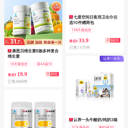
七度空间日夜用卫生巾任
选10件赠两包
138天最低价
满200减142
33.9
券
142元
券后¥
已售1.0万件
康恩贝维生素B族多种复合
维生素
认养一头牛
16天最低价
满44减19
19.9
券
19元
券后¥
已售4000件
认养一头牛酸奶/纯奶3箱
57天最低价
满80减30