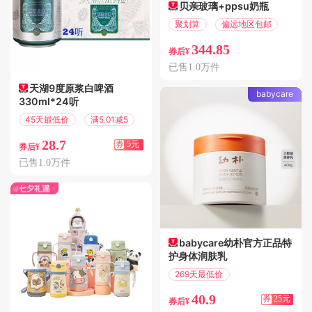
贝亲玻璃+ppsu奶瓶
聚划算
偏远地区包邮
344.85
券后¥
已售1.0万件
天湖9度原浆白啤酒
babycare
330ml*24听
45天最低价
满5.01减5
28.7
券
5元
券后¥
已售1.0万件
babycare幼朴官方正品特
护身体润肤乳
269天最低价
满89减25
40.9
券
25元
券后¥