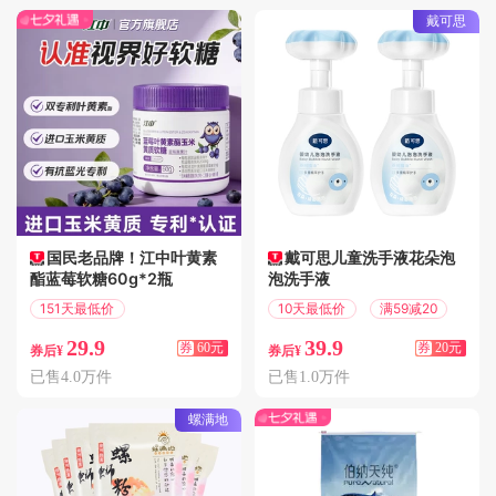
戴可思
国民老品牌！江中叶黄素
戴可思儿童洗手液花朵泡
酯蓝莓软糖60g*2瓶
泡洗手液
151天最低价
10天最低价
满59减20
满200减60
29.9
39.9
券
60元
券
20元
券后¥
券后¥
已售4.0万件
已售1.0万件
螺满地