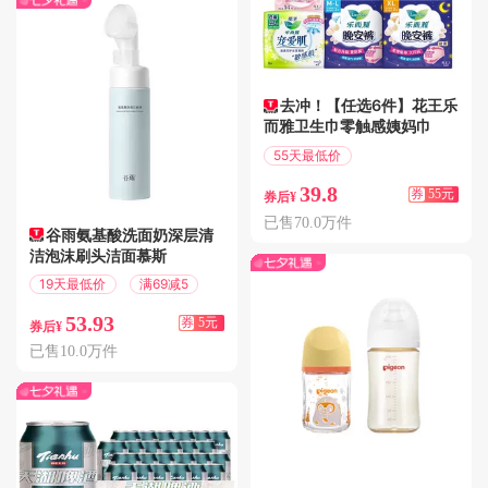
去冲！【任选6件】花王乐
而雅卫生巾零触感姨妈巾
55天最低价
满108减55
39.8
券
55元
券后¥
已售70.0万件
谷雨氨基酸洗面奶深层清
洁泡沫刷头洁面慕斯
19天最低价
满69减5
53.93
券
5元
券后¥
已售10.0万件