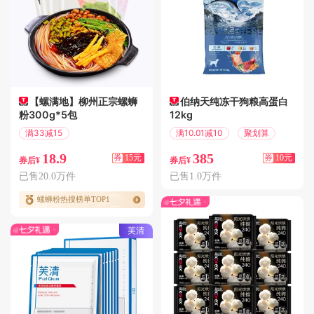
【螺满地】柳州正宗螺蛳
伯纳天纯冻干狗粮高蛋白
粉300g*5包
12kg
满33减15
满10.01减10
聚划算
偏远地区包邮
18.9
385
券
15元
券
10元
券后¥
券后¥
已售20.0万件
已售1.0万件
螺蛳粉热搜榜单TOP1
芙清