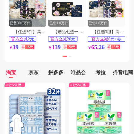
用户138****4306在3分钟前下单成功
用户139****5109在8分钟前下单成功
用户147****8992在5分钟前下单成功
已售30.0万件
已售1.0万件
已售1.0万件
用户187****7552在4分钟前下单成功
【任选5件】高洁丝海岛棉臻选纯棉卫生巾
【赠品七选一】高洁丝阳光烘烘卫生巾
【任选3组】高洁丝全系列任选3组
用户189****5970在6分钟前下单成功
官方立减2元
官方立减20元
官方立减6元+券
15
淘金币频道抵扣
35天最低价
41天最低价
39
139
65.26
券
16元
券
20元
券
15元
￥
￥
￥
0.52元
淘宝
京东
拼多多
唯品会
考拉
抖音电商