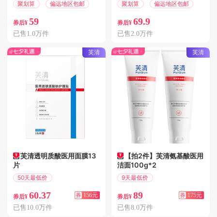
聚划算
偏远地区包邮
聚划算
偏远地区包邮
59
69.9
券后¥
券后¥
已售1.0万件
已售2.0万件
芙清
芙清
芙清透明质酸医用面膜13
【拍2件】芙清氨基酸医用
片
洁面100g*2
50天最低价
9天最低价
满256减156
满300减175
60.37
89
券
156元
券
175元
券后¥
券后¥
已售10.0万件
已售8.0万件