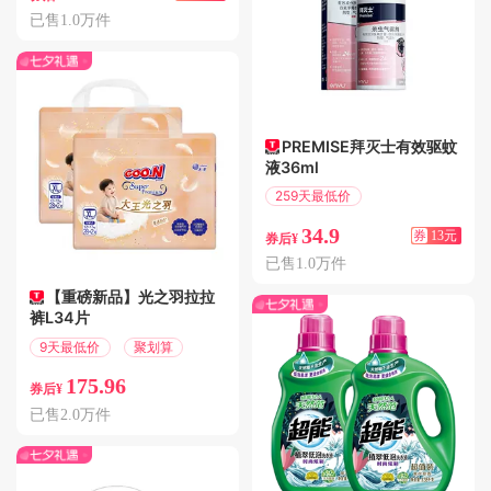
已售1.0万件
PREMISE拜灭士有效驱蚊
液36ml
259天最低价
满13.01减13
34.9
券
13元
券后¥
已售1.0万件
【重磅新品】光之羽拉拉
裤L34片
9天最低价
聚划算
175.96
券后¥
已售2.0万件