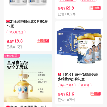
69.9
券
30元
券后¥
已售1.0万件
21金维他维生素C片60粒
*2瓶
50天最低价
满200减161
19.8
券
161元
券后¥
已售8.0万件
【61.6】蒙牛低脂高钙高
多维营养奶粉礼盒
满4.01减4
聚划算
61.6
券
4元
券后¥
已售6.0万件