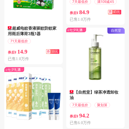
7天最低价
满109减45
84.9
券
45元
券后¥
已售1.0万件
超威电蚊香液驱蚊防蚊家
自然堂
用雨后薄荷3瓶1器
71天最低价
满10.01减10
14.9
券
10元
券后¥
已售1.0万件
【自然堂】绿茶净透卸妆
油
7天最低价
聚划算
94.2
券后¥
已售6.0万件