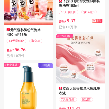
下拉9妇炎洁!女性抑菌私
密洗液168ml
10天最低价
满14减3
9.37
券
3元
券后¥
已售1.0万件
元气森林缤纷气泡水
480ml*18瓶
14天最低价
聚划算
96.76
券后¥
已售1.0万件
贝德美
立白大师香氛乌木玫瑰洗
衣液
7天最低价
聚划算
211.31
券后¥