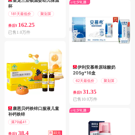
皇宠三层锁温婴幼儿保温
杯
181天最低价
聚划算
162.25
券后¥
已售1.0万件
伊利安慕希原味酸奶
205g*16盒
62天最低价
聚划算
31.35
券后¥
已售10.0万件
康恩贝钙铁锌口服液儿童
补钙铁锌
满79减41
偏远地区包邮
38.4
券
41元
券后¥