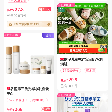
130天最低价
满200减117
27.8
券
117元
券后¥
已售20.0万件
卫生巾热搜榜单TOP1
谷雨
欧孕儿童拖鞋宝宝EVA洞
洞鞋
64天最低价
聚划算
29.9
券后¥
已售5000件
谷雨第三代光感水乳套装
美白
57天最低价
满309减5
266
券
5元
券后¥