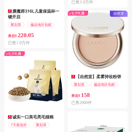
已售3.0万件
膳魔师316L儿童保温杯一
自然堂
键开启
聚划算
偏远地区包邮
220.05
券后¥
已售1.0万件
【自然堂】柔雾持妆粉饼
聚划算
偏远地区包邮
158
券后¥
已售2000件
诚实一口美毛亮毛猫粮
7天最低价
聚划算