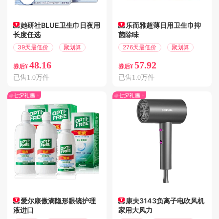
她研社BLUE卫生巾日夜用
乐而雅超薄日用卫生巾抑
长度任选
菌除味
39天最低价
聚划算
276天最低价
聚划算
48.16
57.92
券后¥
券后¥
已售1.0万件
已售1.0万件
爱尔康傲滴隐形眼镜护理
康夫3143负离子电吹风机
液进口
家用大风力