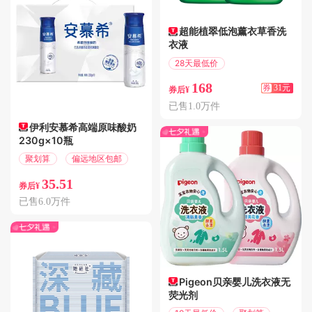
超能植翠低泡薰衣草香洗
衣液
28天最低价
满31.01减31
168
券
31元
券后¥
已售1.0万件
伊利安慕希高端原味酸奶
230g×10瓶
聚划算
偏远地区包邮
35.51
券后¥
已售6.0万件
Pigeon贝亲婴儿洗衣液无
荧光剂