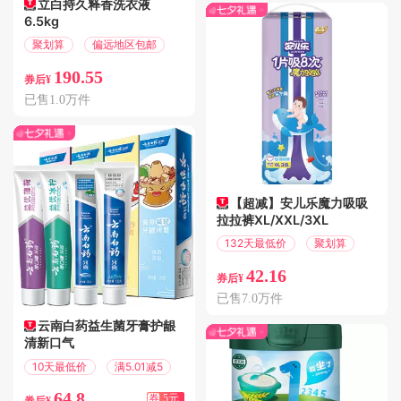
立白持久释香洗衣液
6.5kg
聚划算
偏远地区包邮
190.55
券后¥
已售1.0万件
【超减】安儿乐魔力吸吸
拉拉裤XL/XXL/3XL
132天最低价
聚划算
42.16
券后¥
已售7.0万件
云南白药益生菌牙膏护龈
清新口气
10天最低价
满5.01减5
64.8
券
5元