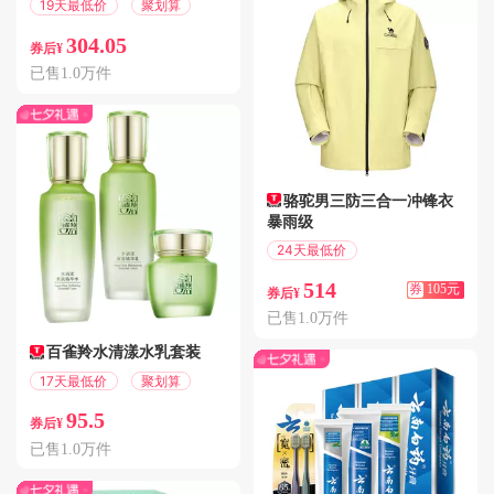
19天最低价
聚划算
304.05
券后¥
已售1.0万件
骆驼男三防三合一冲锋衣
暴雨级
24天最低价
满289减105
514
券
105元
券后¥
已售1.0万件
百雀羚水清漾水乳套装
17天最低价
聚划算
95.5
券后¥
已售1.0万件