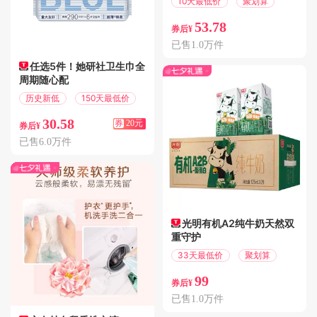
10天最低价
聚划算
53.78
券后¥
已售1.0万件
任选5件！她研社卫生巾全
周期随心配
历史新低
150天最低价
30.58
券
20元
券后¥
已售6.0万件
光明有机A2纯牛奶天然双
重守护
33天最低价
聚划算
99
券后¥
已售1.0万件