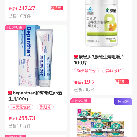
237.27
券
5元
券后¥
已售1.0万件
康恩贝B族维生素咀嚼片
100片
50天最低价
满44减19
19.7
券
19元
券后¥
已售7.0万件
bepanthen护臀膏红pp新
生儿100g
乐而雅
24天最低价
聚划算
295.73
券后¥
已售1.0万件