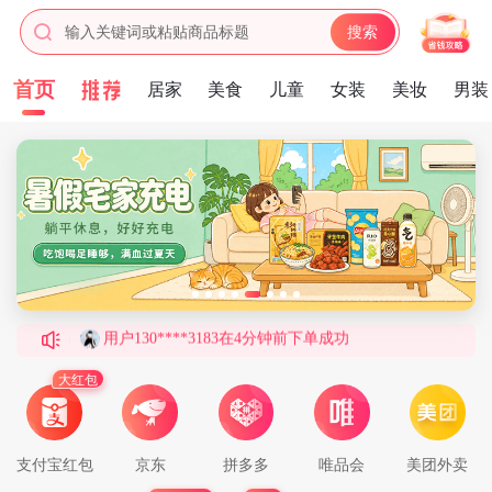
输入关键词或粘贴商品标题
搜索
用户147****4364在6分钟前下单成功
首页
用户144****9707在5分钟前下单成功
居家
美食
儿童
女装
美妆
男装
用户157****8113在6分钟前下单成功
用户186****4635在7分钟前下单成功
用户187****5860在2分钟前下单成功
用户180****5585在3分钟前下单成功
用户144****7722在3分钟前下单成功
用户130****3183在4分钟前下单成功
用户131****3033在5分钟前下单成功
用户178****3387在6分钟前下单成功
用户185****5640在2分钟前下单成功
大红包
用户187****4543在7分钟前下单成功
用户134****8422在3分钟前下单成功
支付宝红包
京东
拼多多
唯品会
美团外卖
用户132****2348在7分钟前下单成功