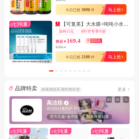
¥24.92
用户181****1982在3分钟前下单成功
3090
马上抢
今日已抢
件
用户180****2413在7分钟前下单成功
【可复美】大水膜+吨吨小水膜共30片
用户182****9415在6分钟前下单成功
加补15元
88VIP专享95折
用户147****1733在4分钟前下单成功
169.4
券
131元
券后￥
用户178****7952在8分钟前下单成功
¥300.4
用户132****5167在8分钟前下单成功
2100
马上抢
今日已抢
件
用户144****9302在3分钟前下单成功
用户156****7385在1分钟前下单成功
用户176****8214在8分钟前下单成功
品牌特卖
用户159****1459在2分钟前下单成功
更多
跟着潮流买 限时抢好货
用户180****5976在4分钟前下单成功
:
:
03
26
49
高洁丝
用户185****5178在9分钟前下单成功
高洁丝日夜呵护·任选组合
用户136****8943在5分钟前下单成功
官方立减+金币抵
拍多件更划算
用户147****2026在5分钟前下单成功
用户155****6063在6分钟前下单成功