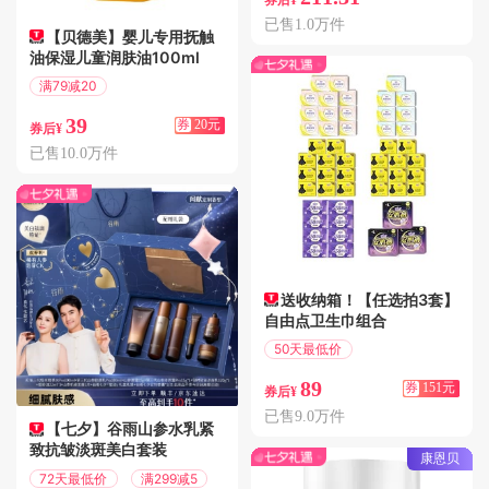
已售1.0万件
【贝德美】婴儿专用抚触
油保湿儿童润肤油100ml
满79减20
偏远地区包邮
39
券
20元
券后¥
已售10.0万件
送收纳箱！【任选拍3套】
自由点卫生巾组合
50天最低价
满300减151
89
券
151元
券后¥
已售9.0万件
【七夕】谷雨山参水乳紧
致抗皱淡斑美白套装
康恩贝
72天最低价
满299减5