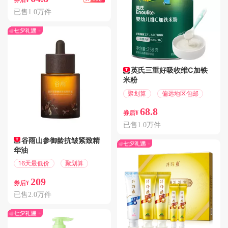
券后¥
已售1.0万件
英氏三重好吸收维C加铁
米粉
聚划算
偏远地区包邮
68.8
券后¥
已售1.0万件
谷雨山参御龄抗皱紧致精
华油
16天最低价
聚划算
209
券后¥
已售2.0万件