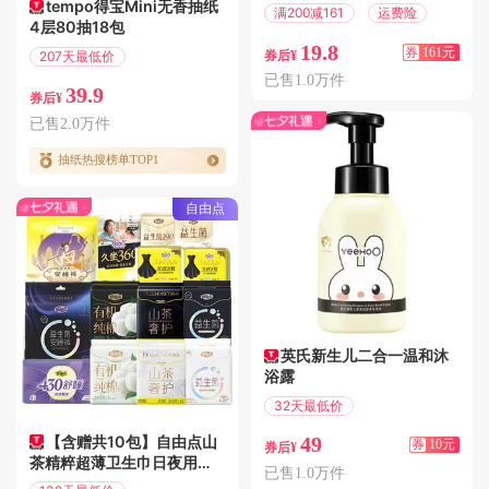
tempo得宝Mini无香抽纸
满200减161
运费险
4层80抽18包
19.8
券
161元
207天最低价
券后¥
偏远地区包邮
已售1.0万件
39.9
券后¥
已售2.0万件
抽纸热搜榜单TOP1
自由点
英氏新生儿二合一温和沐
浴露
32天最低价
满10.01减10
【含赠共10包】自由点山
49
券
10元
券后¥
茶精粹超薄卫生巾日夜用安
已售1.0万件
睡裤