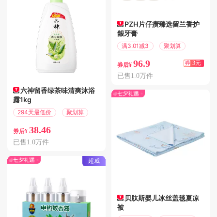
PZH片仔癀臻选留兰香护
龈牙膏
满3.01减3
聚划算
96.9
券
3元
券后¥
已售1.0万件
六神留香绿茶味清爽沐浴
露1kg
294天最低价
聚划算
38.46
券后¥
已售1.0万件
超威
贝肽斯婴儿冰丝盖毯夏凉
被