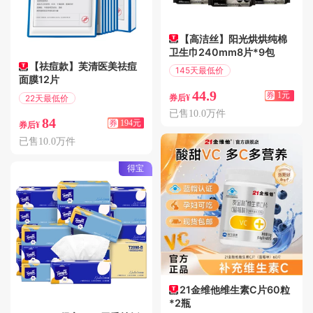
【高洁丝】阳光烘烘纯棉
卫生巾240mm8片*9包
【祛痘款】芙清医美祛痘
145天最低价
面膜12片
满1.01减1
44.9
券
1元
22天最低价
券后¥
满316减194
已售10.0万件
84
券
194元
券后¥
已售10.0万件
得宝
21金维他维生素C片60粒
*2瓶