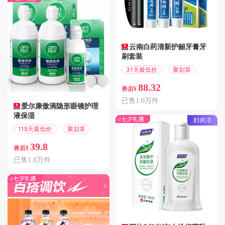
云南白药清新护龈牙膏牙
刷套装
31天最低价
聚划算
88.32
券后¥
已售1.0万件
爱尔康傲滴隐形眼镜护理
液保湿
妇炎洁
118天最低价
聚划算
39.8
券后¥
已售1.0万件