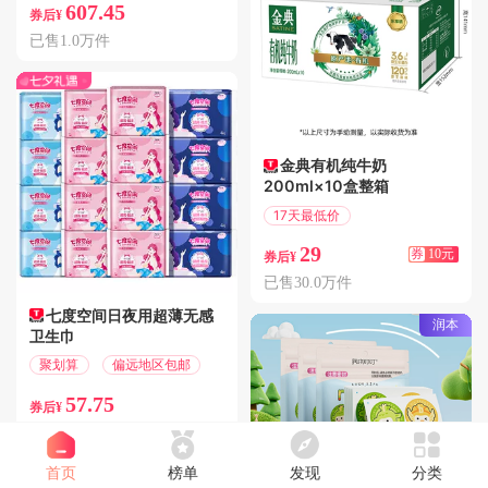
607.45
券后¥
已售1.0万件
金典有机纯牛奶
200ml×10盒整箱
17天最低价
满10.01减10
29
券
10元
券后¥
已售30.0万件
七度空间日夜用超薄无感
润本
卫生巾
聚划算
偏远地区包邮
57.75
券后¥
已售1.0万件
首页
榜单
发现
分类