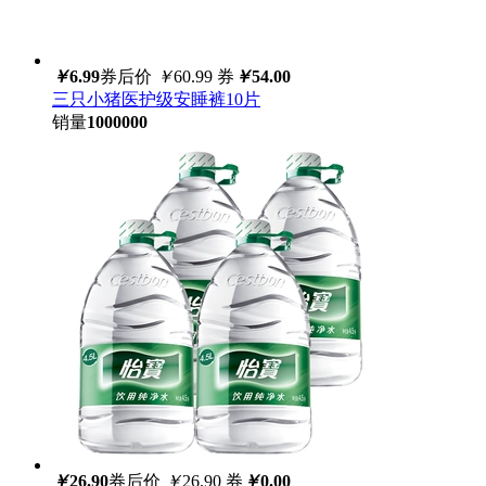
￥
6.99
券后价
￥
60.99
券
￥
54.00
三只小猪医护级安睡裤10片
销量
1000000
￥
26.90
券后价
￥
26.90
券
￥
0.00