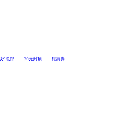
9块9包邮
20元封顶
钜惠券