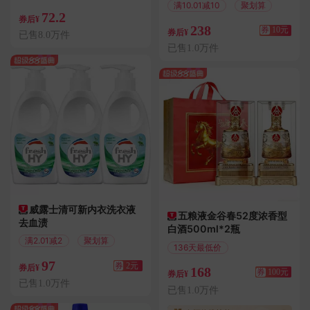
满10.01减10
聚划算
72.2
券后¥
238
券
10元
券后¥
已售8.0万件
已售1.0万件
威露士清可新内衣洗衣液
五粮液金谷春52度浓香型
去血渍
白酒500ml*2瓶
满2.01减2
聚划算
136天最低价
满100.01减100
97
券
2元
券后¥
168
券
100元
券后¥
已售1.0万件
已售1.0万件