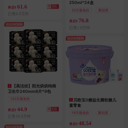
250ml*24盒
61.6
券
4元
券后¥
20天最低价
聚划算
已售6.0万件
76.8
券后¥
已售1.0万件
【高洁丝】阳光烘烘纯棉
卫生巾240mm8片*9包
142天最低价
贝欧宝0糖益生菌软糖儿
满1.01减1
童零食
44.9
券
1元
券后¥
19天最低价
聚划算
已售10.0万件
48.54
券后¥