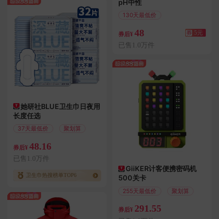
pH中性
130天最低价
满5.01减5
48
券
5元
券后¥
已售1.0万件
她研社BLUE卫生巾日夜用
长度任选
37天最低价
聚划算
48.16
券后¥
已售1.0万件
GiiKER计客便携密码机
卫生巾热搜榜单TOP6
500关卡
255天最低价
聚划算
291.55
券后¥