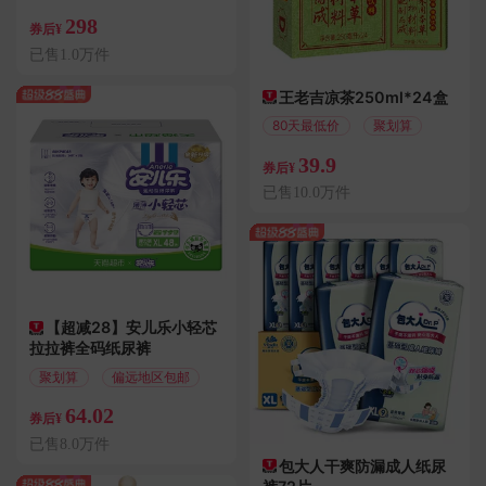
298
券后¥
已售1.0万件
王老吉凉茶250ml*24盒
80天最低价
聚划算
39.9
券后¥
已售10.0万件
【超减28】安儿乐小轻芯
拉拉裤全码纸尿裤
聚划算
偏远地区包邮
64.02
券后¥
已售8.0万件
包大人干爽防漏成人纸尿