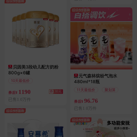
贝因美3段幼儿配方奶粉
800g×6罐
元气森林缤纷气泡水
10天最低价
480ml*18瓶
满30.01减30
11天最低价
聚划算
1190
券
30元
券后¥
已售1.0万件
96.76
券后¥
已售1.0万件