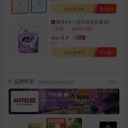
¥9.9
用户130****7305在2分钟前下单成功
0
马上抢
今日已抢
件
用户150****5294在5分钟前下单成功
到手8.9！活力28洗衣液4斤
用户176****3346在3分钟前下单成功
满5减1
偏远地区包邮
用户153****3400在8分钟前下单成功
8.9
券
1元
券后￥
用户150****9981在3分钟前下单成功
¥9.9
用户187****6006在6分钟前下单成功
0
马上抢
今日已抢
件
用户133****3347在1分钟前下单成功
用户139****3314在6分钟前下单成功
用户181****3160在8分钟前下单成功
品牌特卖
用户132****2285在6分钟前下单成功
更多
跟着潮流买 限时抢好货
用户178****6694在7分钟前下单成功
:
:
16
53
18
三只松鼠
用户182****3970在8分钟前下单成功
超高回购！国民零食爆款返场
用户132****6944在4分钟前下单成功
淘宝秒杀
限时补贴
用户181****6141在5分钟前下单成功
用户151****9947在1分钟前下单成功