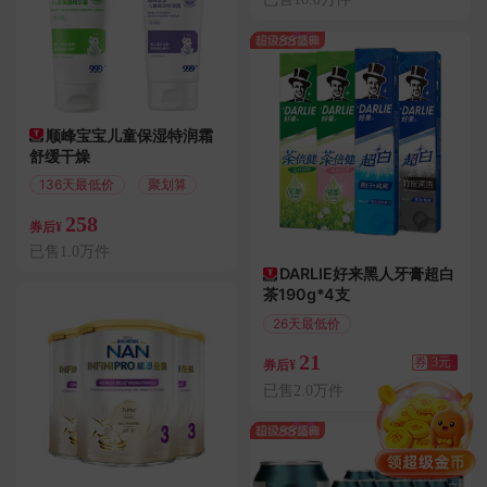
顺峰宝宝儿童保湿特润霜
舒缓干燥
136天最低价
聚划算
258
券后¥
已售1.0万件
DARLIE好来黑人牙膏超白
茶190g*4支
26天最低价
满3.01减3
21
券
3元
券后¥
已售2.0万件