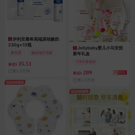
伊利安慕希高端原味酸奶
230g×10瓶
Jollybaby婴儿小马安抚
聚划算
偏远地区包邮
新年礼盒
129天最低价
35.51
券后¥
满10.01减10
已售6.0万件
209
券
10元
券后¥
已售1.0万件