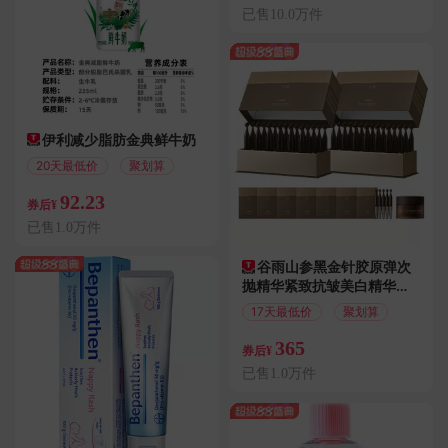
已售10.0万件
伊利减少脂肪金典鲜牛奶
20天最低价
聚划算
92.23
券后¥
已售1.0万件
谷雨山参黑金针胶原弹次
抛精华紧致抗皱美白精华液
护肤品女
17天最低价
聚划算
365
券后¥
已售1.0万件