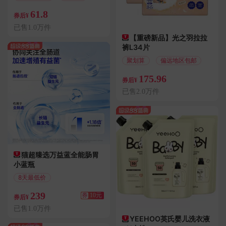
61.8
券后¥
已售1.0万件
【重磅新品】光之羽拉拉
裤L34片
聚划算
偏远地区包邮
175.96
券后¥
已售2.0万件
猫超臻选万益蓝全能肠胃
小蓝瓶
8天最低价
满10.01减10
239
券
10元
券后¥
已售1.0万件
YEEHOO英氏婴儿洗衣液