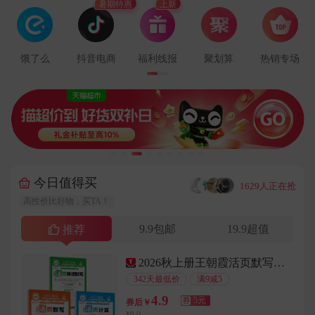
暑期特惠
上新
用户187****3508在2分钟前下单成功
用户132****7432在6分钟前下单成功
用户155****6957在1分钟前下单成功
饿了么
抖音电商
福利线报
聚划算
热销专场
用户133****2107在5分钟前下单成功
用户138****5966在5分钟前下单成功
用户159****8976在4分钟前下单成功
用户138****5063在4分钟前下单成功
用户158****1507在7分钟前下单成功
用户135****4315在1分钟前下单成功
今日值得买
···
1629人正在抢
用户133****9515在5分钟前下单成功
高性价比好物，买TA！
用户183****6015在9分钟前下单成功
9.9包邮
19.9超值
推荐
用户135****6115在3分钟前下单成功
用户184****7236在2分钟前下单成功
2026秋上册王朝霞活页默写能手
用户182****1409在7分钟前下单成功
342天最低价
满9减5
用户147****3845在2分钟前下单成功
4.9
券
5元
券后￥
用户135****3558在8分钟前下单成功