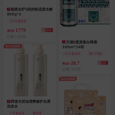
能恩全护3段奶粉适度水解
800g*3
125天最低价
满1800减21
1779
券
21元
券后¥
已售1.0万件
天湖9度原浆白啤酒
330ml*24听
42天最低价
满5.01减5
28.7
券
5元
券后¥
已售1.0万件
阿道夫控油清爽修护去屑
洗发水
11天最低价
聚划算