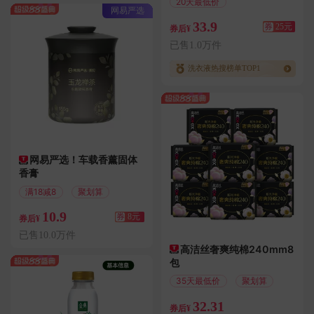
20天最低价
网易严选
满25.01减25
33.9
券
25元
券后¥
已售1.0万件
洗衣液热搜榜单TOP1
网易严选！车载香薰固体
香膏
满18减8
聚划算
10.9
券
8元
券后¥
已售10.0万件
高洁丝奢爽纯棉240mm8
包
35天最低价
聚划算
32.31
券后¥