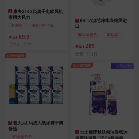
康夫3143负离子电吹风机
家用大风力
BRITA滤芯净水壶德国进
聚划算
偏远地区包邮
口
58天最低价
聚划算
69.9
券后¥
已售2.0万件
209
券后¥
已售1.0万件
LUX/力士
包大人L码成人纸尿裤干爽
舒适
力士幽莲魅肤精油香氛沐
161天最低价
浴露沐浴乳1350g组合装