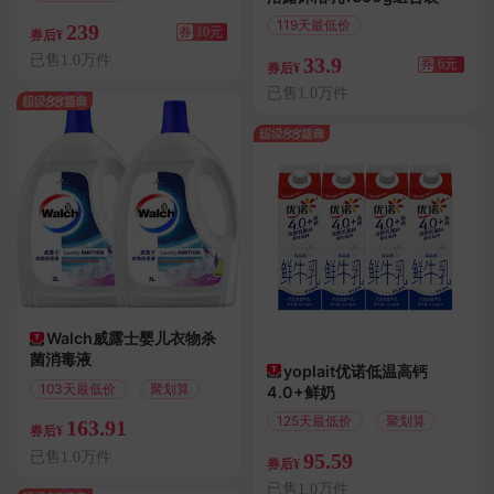
满10.01减10
119天最低价
239
券
10元
券后¥
满6.01减6
已售1.0万件
33.9
券
6元
券后¥
已售1.0万件
Walch威露士婴儿衣物杀
菌消毒液
yoplait优诺低温高钙
103天最低价
聚划算
4.0+鲜奶
125天最低价
聚划算
163.91
券后¥
已售1.0万件
95.59
券后¥
已售1.0万件