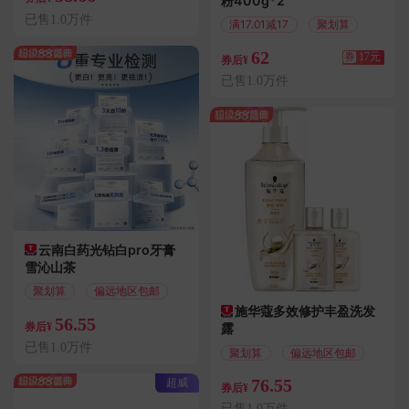
粉400g*2
已售1.0万件
满17.01减17
聚划算
62
券
17元
券后¥
已售1.0万件
云南白药光钻白pro牙膏
雪沁山茶
聚划算
偏远地区包邮
施华蔻多效修护丰盈洗发
56.55
券后¥
露
已售1.0万件
聚划算
偏远地区包邮
超威
76.55
券后¥
已售1.0万件