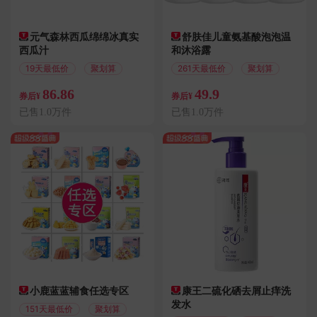
元气森林西瓜绵绵冰真实
舒肤佳儿童氨基酸泡泡温
西瓜汁
和沐浴露
19天最低价
聚划算
261天最低价
聚划算
86.86
49.9
券后¥
券后¥
已售1.0万件
已售1.0万件
小鹿蓝蓝辅食任选专区
康王二硫化硒去屑止痒洗
发水
151天最低价
聚划算