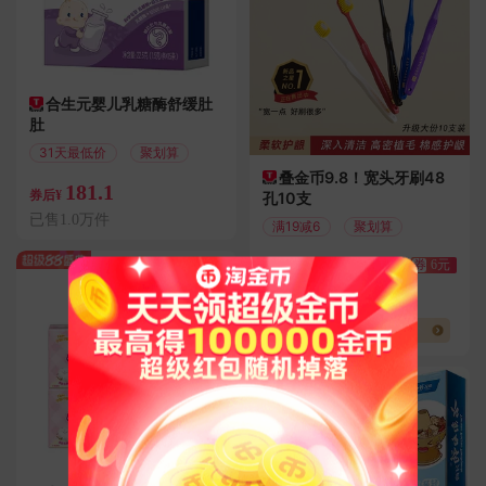
合生元婴儿乳糖酶舒缓肚
肚
31天最低价
聚划算
叠金币9.8！宽头牙刷48
181.1
券后¥
孔10支
已售1.0万件
满19减6
聚划算
9.8
券
6元
券后¥
已售4000件
牙刷热搜榜单TOP4