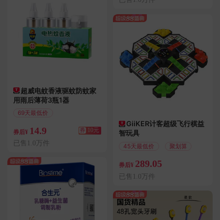
超威电蚊香液驱蚊防蚊家
用雨后薄荷3瓶1器
69天最低价
满10.01减10
GiiKER计客超级飞行棋益
14.9
券
10元
券后¥
智玩具
已售1.0万件
45天最低价
聚划算
289.05
券后¥
已售1.0万件