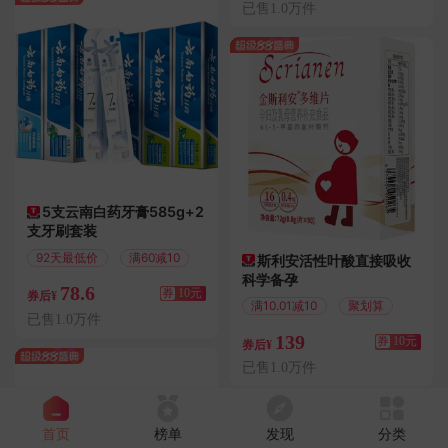
已售1.0万件
5支云南白药牙膏585g+2
支牙刷套装
92天最低价
满60减10
斯利安活性叶酸直接吸收
科学备孕
78.6
券
10元
券后¥
满10.01减10
聚划算
已售1.0万件
139
券
10元
券后¥
已售1.0万件
首页
榜单
发现
分类