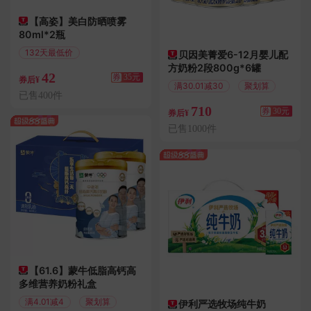
【高姿】美白防晒喷雾
80ml*2瓶
132天最低价
贝因美菁爱6-12月婴儿配
满79减35
方奶粉2段800g*6罐
42
券
35元
券后¥
满30.01减30
聚划算
已售400件
710
券
30元
券后¥
已售1000件
【61.6】蒙牛低脂高钙高
多维营养奶粉礼盒
满4.01减4
聚划算
伊利严选牧场纯牛奶