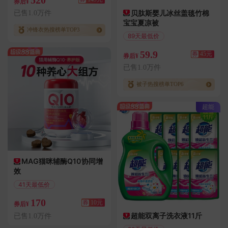
券后¥
贝肽斯婴儿冰丝盖毯竹棉
已售1.0万件
宝宝夏凉被
冲锋衣热搜榜单TOP3
89天最低价
满109减45
59.9
券
45元
券后¥
已售1.0万件
被子热搜榜单TOP6
超能
MAG猫咪辅酶Q10协同增
效
41天最低价
满10.01减10
170
券
10元
券后¥
超能双离子洗衣液11斤
已售1.0万件