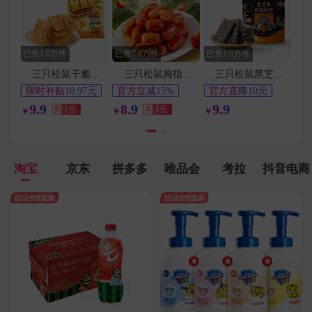
用户155****3165在4分钟前下单成功
用户183****6728在8分钟前下单成功
用户180****9144在8分钟前下单成功
已售1.0万件
已售7.0万件
已售1.0万件
用户176****8701在3分钟前下单成功
三只松鼠干脆面蟹黄味14g*32包
三只松鼠拇指小肉肠20包
三只松鼠黑芝麻核桃软糕210g
用户157****7582在7分钟前下单成功
限时补贴10.97元
官方立减15%
官方直降10元
淘金币频道抵扣
1元
淘金币频道抵扣
9.9
8.9
9.9
用户138****6525在9分钟前下单成功
券
1元
券
1元
￥
￥
￥
1.19元
0.2元
用户135****3554在2分钟前下单成功
淘宝
京东
拼多多
唯品会
考拉
抖音电商