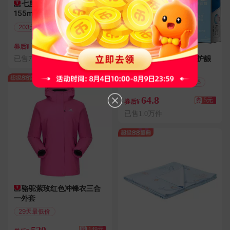
七度空间纯棉超薄卫生巾
155mm×90片护垫
203天最低价
聚划算
16.8
券后¥
云南白药益生菌牙膏护龈
已售7.0万件
清新口气
8天最低价
满5.01减5
64.8
券
5元
券后¥
已售1.0万件
骆驼紫玫红色冲锋衣三合
一外套
29天最低价
满339减149
520
券
149元