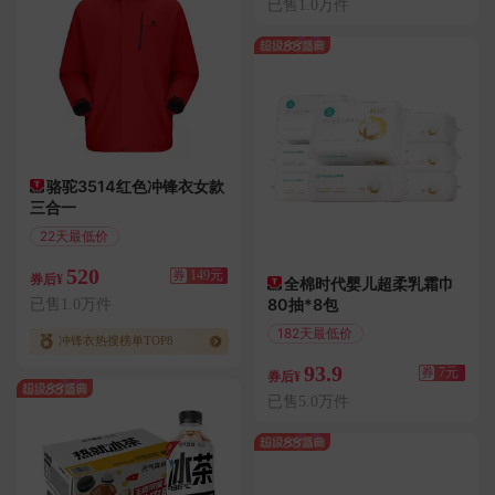
已售1.0万件
骆驼3514红色冲锋衣女款
三合一
22天最低价
满339减149
520
券
149元
券后¥
全棉时代婴儿超柔乳霜巾
80抽*8包
已售1.0万件
182天最低价
冲锋衣热搜榜单TOP8
满7.01减7
93.9
券
7元
券后¥
已售5.0万件