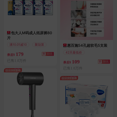
包大人M码成人纸尿裤80
片
满10.01减10
聚划算
惠百施54孔超软毛5支装
42天最低价
179
券
10元
券后¥
满139减30
已售1.0万件
109
券
30元
券后¥
已售1.0万件