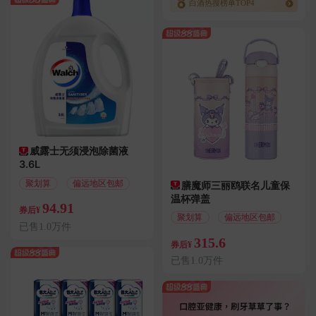
白酒热搜榜单TOP4
威露士无须浸泡除菌液
3.6L
聚划算
偏远地区包邮
膳魔师三丽鸥联名儿童保
温杯弹盖
94.91
券后¥
聚划算
偏远地区包邮
已售1.0万件
315.6
券后¥
已售1.0万件