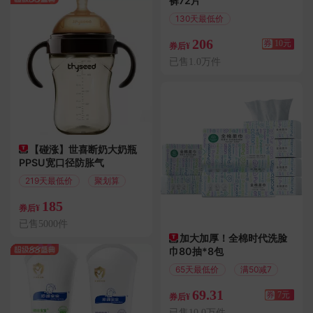
裤72片
130天最低价
满10.01减10
206
券
10元
券后¥
已售1.0万件
【碰涨】世喜断奶大奶瓶
PPSU宽口径防胀气
219天最低价
聚划算
185
券后¥
已售5000件
加大加厚！全棉时代洗脸
巾80抽*8包
65天最低价
满50减7
69.31
券
7元
券后¥
已售10.0万件