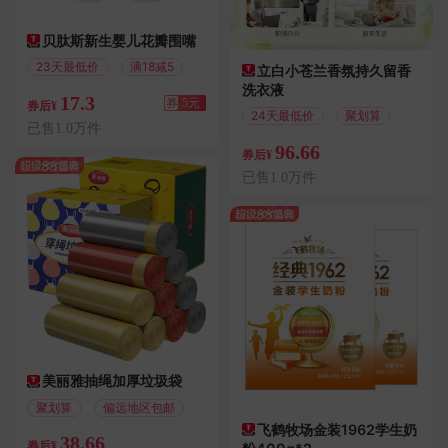
贝肽斯新生婴儿花瓣围嘴
23天最低价
满18减5
立白小苍兰香氛持久留香
洗衣液
17.3
券
5元
券后¥
24天最低价
聚划算
已售1.0万件
96.66
券后¥
已售1.0万件
美丽雅抽绳加厚垃圾袋
聚划算
偏远地区包邮
飞鹤牧场金装1962学生奶
38.66
券后¥