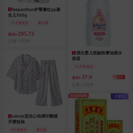
bepanthen护臀膏红pp新
生儿100g
21天最低价
聚划算
295.73
券后¥
已售1.0万件
强生婴儿抚触按摩油锁水
保湿
54天最低价
满3.01减3
37.9
券
3元
券后¥
已售1.0万件
王老吉
ubras流光心动满印翻领
开襟短袖
9天最低价
聚划算