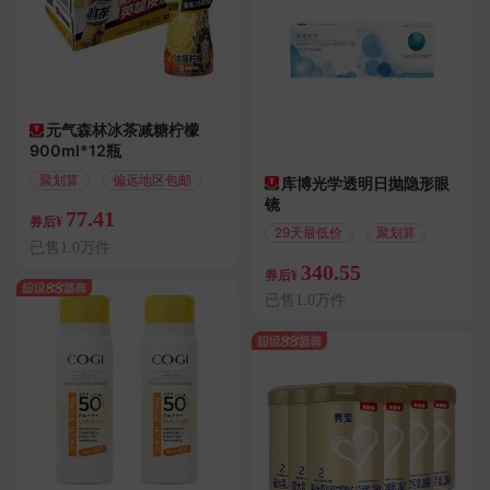
元气森林冰茶减糖柠檬
900ml*12瓶
聚划算
偏远地区包邮
库博光学透明日抛隐形眼
镜
77.41
券后¥
29天最低价
聚划算
已售1.0万件
340.55
券后¥
已售1.0万件