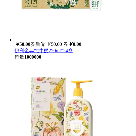
￥
50.00
券后价
￥
50.00
券
￥
0.00
伊利金典纯牛奶250ml*24盒
销量
1000000