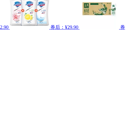
.90
券后：¥29.90
券