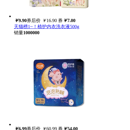
￥
9.90
券后价
￥
16.90
券
￥
7.00
天猫榜1~！植护内衣洗衣液500g
销量
1000000
￥
6.99
券后价
￥
60.99
券
￥
54.00