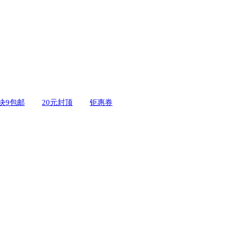
9块9包邮
20元封顶
钜惠券