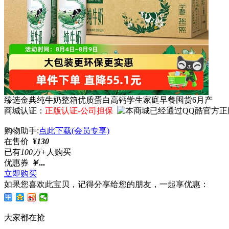
臻选金典纯牛奶整箱优质蛋白高钙学生家庭早餐囤货6月产
商城认证：
正版认证-公司担保
购物助手:
点此下载(会员专享)
在售价
¥
130
已有
100万+
人购买
优惠券
￥
...
立即购买
如果您喜欢此宝贝，记得分享给您的朋友，一起享优惠：
大家都在抢