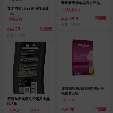
膏焕肤滋润单品官方正品
280g多香
艾米同款ukiss睫毛打底膏
191天最低价
一支
满49减10
39.9
券
10元
券后¥
满59减15
偏远地区包邮
已售1.0万件
29
券
15元
券后¥
已售5.0万件
维蕾德野玫瑰脸部精华油提
亮去黄5.6ml
舒蕾丝质柔顺洗发露罗小黑
满100减30
联名款
偏远地区包邮
98
券
30元
券后¥
满40减20
聚划算