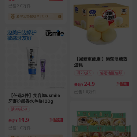
已售2.0万件
避孕套热搜榜单TOP3
【减糖更健康!】港荣淡糖蒸
蛋糕
满29减5
偏远地区包邮
24.9
券
5元
券后¥
已售1.0万件
【任选2件】笑容加usmile
牙膏护龈香水色修120g
满99减59
偏远地区包邮
19.9
券
59元
券后¥
已售1.0万件