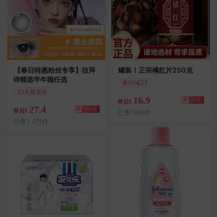
【春日特惠粉丝专享】拉拜
罐装！正宗橘红片250克
诗精选半年抛任选
满39减23
偏远地区包邮
52天最低价
16.9
券
23元
满240减163
券后¥
27.4
券
163元
券后¥
已售7000件
已售1.0万件