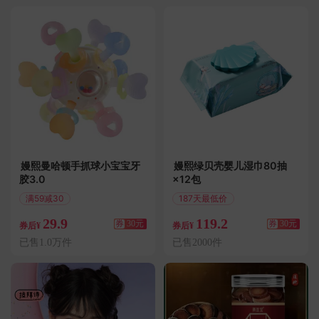
嫚熙曼哈顿手抓球小宝宝牙
嫚熙绿贝壳婴儿湿巾80抽
胶3.0
×12包
满59减30
187天最低价
偏远地区包邮
满199减30
29.9
119.2
券
30元
券
30元
券后¥
券后¥
已售1.0万件
已售2000件