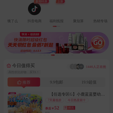
暑期特惠
上新
用户177****3337在4分钟前下单成功
用户186****4496在8分钟前下单成功
用户176****3711在3分钟前下单成功
饿了么
抖音电商
福利线报
聚划算
热销专场
用户186****6868在3分钟前下单成功
用户157****1287在7分钟前下单成功
用户152****5303在2分钟前下单成功
用户178****5547在7分钟前下单成功
用户137****4984在2分钟前下单成功
用户136****8764在6分钟前下单成功
今日值得买
···
1446人正在抢
用户153****7848在1分钟前下单成功
高性价比好物，买TA！
用户144****1807在8分钟前下单成功
9.9包邮
19.9超值
推荐
用户157****7812在2分钟前下单成功
用户136****5879在2分钟前下单成功
【任选专区G】小鹿蓝蓝婴幼儿辅食零食
用户156****8201在8分钟前下单成功
7天最低价
今日热卖前十
用户189****5301在4分钟前下单成功
52
券
46元
券后￥
用户136****3348在7分钟前下单成功