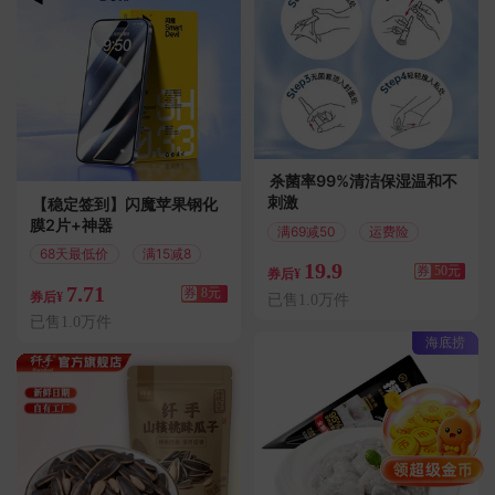
杀菌率99%清洁保湿温和不
刺激
【稳定签到】闪魔苹果钢化
膜2片+神器
满69减50
运费险
68天最低价
满15减8
19.9
券
50元
券后¥
7.71
券
8元
券后¥
已售1.0万件
已售1.0万件
海底捞