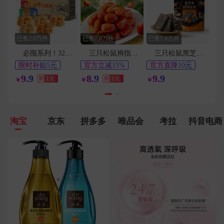
用户159****8502在8分钟前下单成功
用户153****9660在5分钟前下单成功
用户159****7003在4分钟前下单成功
已售2.0万件
已售7.0万件
已售1.0万件
用户150****8487在3分钟前下单成功
必囤系列！32包！三只松鼠蟹黄干脆面a2
三只松鼠拇指小肉肠20包
三只松鼠黑芝麻核桃软糕210g
限时补贴5元
官方立减15%
官方直降10元
42天最低价
1元
淘金币频道抵扣
9.9
8.9
9.9
券
1元
券
1元
￥
￥
￥
0.2元
淘宝
京东
拼多多
唯品会
考拉
抖音电商