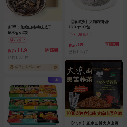
【海底捞】大颗粒虾滑
100g*10包
纤手！焦糖山核桃味瓜子
500g×2袋
39天最低价
满258减130
满23减12
89
券
130元
偏远地区包邮
券后¥
11.9
券
12元
券后¥
已售1.0万件
已售1.0万件
坚果热搜榜单TOP4
白象
【45包】正宗四川大凉山黑