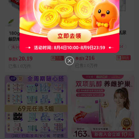
【拍2】安儿乐小轻芯纸尿
180g*2中华花清护牙膏护
裤超薄透气尿不湿
龈防蛀含氟
9天最低价
满320减64
满36减5
偏远地区包邮
216
20.19
券
64元
券
5元
券后¥
券后¥
已售1.0万件
已售1.0万件