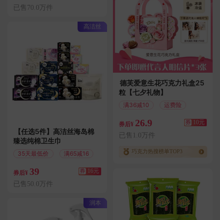
已售70.0万件
高洁丝
德芙爱意生花巧克力礼盒25
粒【七夕礼物】
满36减10
运费险
26.9
券
10元
券后¥
【任选5件】高洁丝海岛棉
已售1.0万件
臻选纯棉卫生巾
巧克力热搜榜单TOP3
35天最低价
满65减16
39
券
16元
券后¥
已售50.0万件
润本