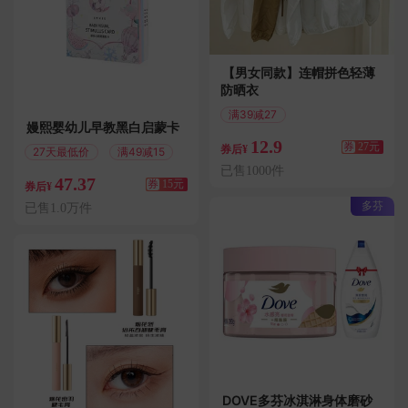
【男女同款】连帽拼色轻薄
防晒衣
满39减27
嫚熙婴幼儿早教黑白启蒙卡
偏远地区包邮
12.9
券
27元
券后¥
27天最低价
满49减15
已售1000件
47.37
券
15元
券后¥
多芬
已售1.0万件
DOVE多芬冰淇淋身体磨砂