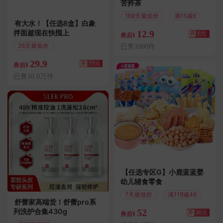
苦荞茶
169天最低价
满15减6
有大水！【任选8盒】白象
拌面趁现在快囤上
12.9
券
6元
券后¥
26天最低价
已售1000件
满100减79
29.9
券
79元
券后¥
已售10.0万件
【任选专区G】小鹿蓝蓝婴
幼儿辅食零食
7天最低价
满119减46
舒蕾家高端货！舒蕾pro系
列洗护合集430g
52
券
46元
券后¥