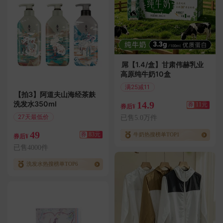
屌【1.4/盒】甘肃伟赫乳业
高原纯牛奶10盒
满25减11
【拍3】阿道夫山海经茶麸
偏远地区包邮
洗发水350ml
14.9
券
11元
券后¥
27天最低价
已售5.0万件
满156减83
49
券
83元
牛奶热搜榜单TOP1
券后¥
已售4000件
洗发水热搜榜单TOP6