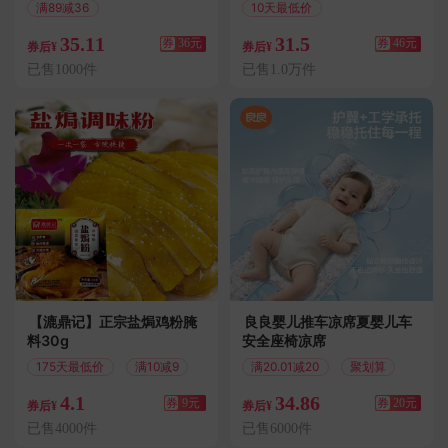
满89减36
10天最低价
偏远地区包邮
满100减46
35.11
31.5
券
36元
券
46元
券后¥
券后¥
已售1000件
已售1.0万件
【漉鼎记】正宗盐焗鸡粉腌
良良婴儿推车凉席夏婴儿车
料30g
安全座椅凉席
175天最低价
满10减9
满20.01减20
聚划算
4.1
34.86
券
9元
券
20元
券后¥
券后¥
已售4000件
已售6000件