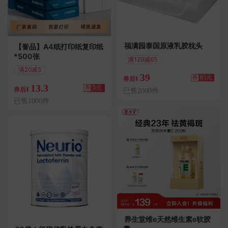
福满园泰国原液乳胶枕头
【誉品】A4纸打印纸复印纸
*500张
满129减65
偏远地区包邮
满20减5
39
券
65元
券后¥
13.3
券
5元
券后¥
已售2000件
已售1000件
养生堂维e天然维生素e软胶