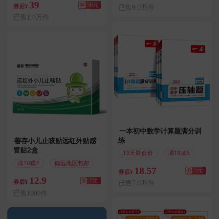
39
券
30元
券后¥
已售9.0万件
已售1.0万件
一本初中数学计算题满分训
练
善存小儿止咳贴远红外贴感
冒贴2盒
13天最低价
满19减5
满19减7
偏远地区包邮
18.57
券
5元
券后¥
12.9
券
7元
券后¥
已售7.0万件
已售1000件