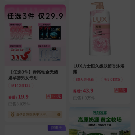
LUX力士恒久嫩肤留香沐浴
露
【任选3件】赤尾铂金无储
避孕套男女专用
86天最低价
满5.01减5
满140减122
43.9
券
5元
偏远地区包邮
券后¥
19.9
券
122元
券后¥
已售1.0万件
已售8.0万件
避孕套热搜榜单TOP6
阿道夫