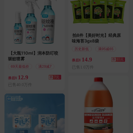
拍8件【美好时光】经典原
味海苔3gx8袋
历史新低
满95减65
【大瓶110ml】润本防叮咬
驱蚊喷雾
14.9
券
65元
券后¥
69天最低价
满29减7
已售1.0万件
12.9
券
7元
券后¥
已售40.0万件