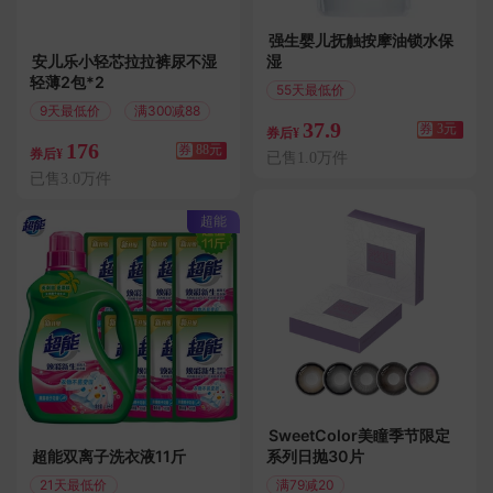
强生婴儿抚触按摩油锁水保
安儿乐小轻芯拉拉裤尿不湿
湿
轻薄2包*2
55天最低价
满3.01减3
9天最低价
满300减88
37.9
券
3元
券后¥
176
券
88元
券后¥
已售1.0万件
已售3.0万件
超能
SweetColor美瞳季节限定
超能双离子洗衣液11斤
系列日抛30片
21天最低价
满79减20