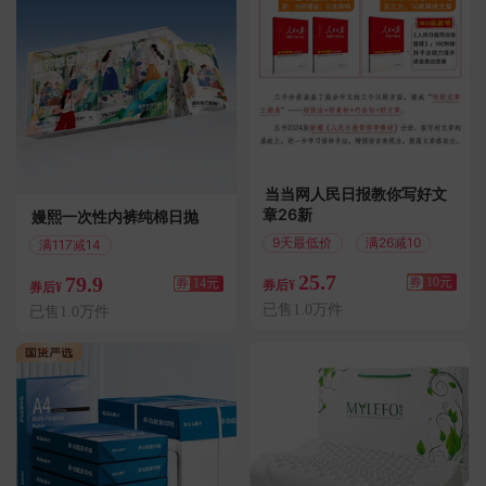
当当网人民日报教你写好文
章26新
嫚熙一次性内裤纯棉日抛
9天最低价
满26减10
满117减14
偏远地区包邮
25.7
79.9
券
10元
券
14元
券后¥
券后¥
已售1.0万件
已售1.0万件