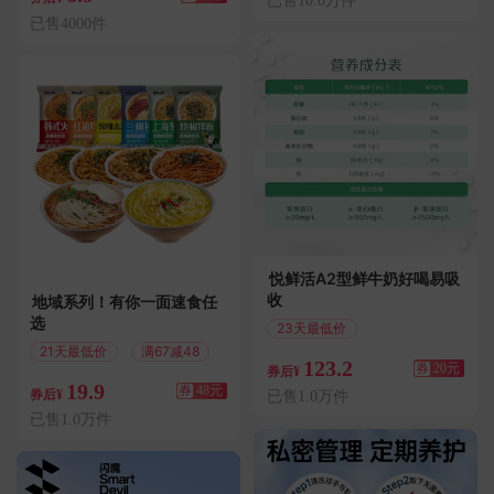
已售10.0万件
已售4000件
悦鲜活A2型鲜牛奶好喝易吸
收
地域系列！有你一面速食任
选
23天最低价
满100减20
21天最低价
满67减48
123.2
券
20元
券后¥
19.9
券
48元
券后¥
已售1.0万件
已售1.0万件