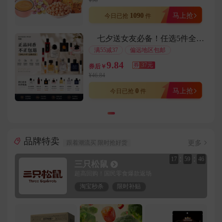
¥98
用户183****3178在8分钟前下单成功
1090
马上抢
今日已抢
件
用户136****7868在7分钟前下单成功
七夕送女友必备！任选5件全是大牌香水小样
用户157****1376在7分钟前下单成功
满55减37
偏远地区包邮
用户183****7703在6分钟前下单成功
9.84
券
37元
券后￥
用户177****5977在2分钟前下单成功
¥46.84
用户138****7984在8分钟前下单成功
0
马上抢
今日已抢
件
用户130****5161在5分钟前下单成功
用户131****6011在7分钟前下单成功
用户138****7954在7分钟前下单成功
品牌特卖
用户186****4191在8分钟前下单成功
更多
跟着潮流买 限时抢好货
用户157****2707在6分钟前下单成功
:
:
17
59
43
三只松鼠
用户158****5161在5分钟前下单成功
超高回购！国民零食爆款返场
用户177****8699在8分钟前下单成功
淘宝秒杀
限时补贴
用户135****7040在4分钟前下单成功
用户135****1174在3分钟前下单成功