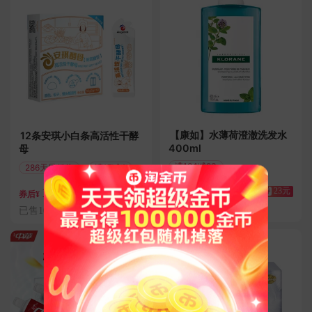
【康如】水薄荷澄澈洗发水
12条安琪小白条高活性干酵
400ml
母
满104减23
286天最低价
满17减4
偏远地区包邮
68
12.9
券
23元
券
4元
券后¥
券后¥
已售5000件
已售10.0万件