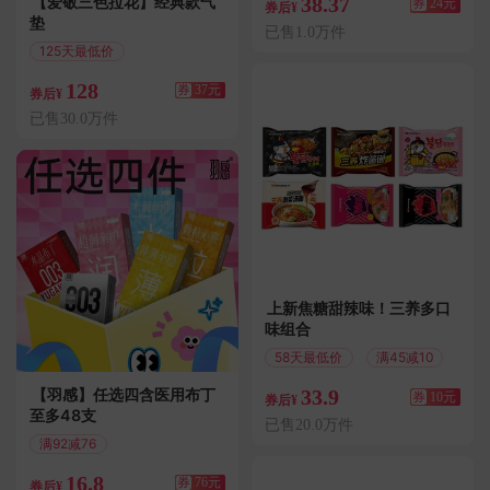
【爱敬三色拉花】经典款气
38.37
券
24元
券后¥
垫
已售1.0万件
125天最低价
满195减37
128
券
37元
券后¥
已售30.0万件
上新焦糖甜辣味！三养多口
味组合
58天最低价
满45减10
【羽感】任选四含医用布丁
33.9
券
10元
券后¥
至多48支
已售20.0万件
满92减76
偏远地区包邮
16.8
券
76元
券后¥