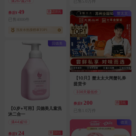
满267减218
已售5.0万件
偏远地区包邮
49
券
218元
券后¥
蟹太太
已售4000件
洗发水热搜榜单TOP1
贝德美
【10只】蟹太太大闸蟹礼券
提货卡
336天最低价
满193减5
200
券
5元
券后¥
【0岁+可用】贝德美儿童洗
已售1.0万件
沐二合一
满44减10
德芙
偏远地区包邮
24
券
10元
券后¥