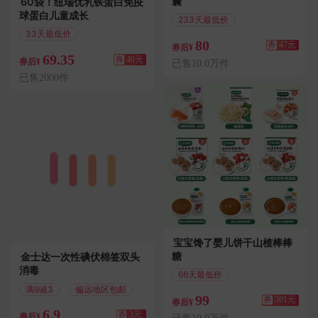
囊
60袋！纽瑞优乳铁蛋白免疫
球蛋白儿童成长
233天最低价
满155减47
33天最低价
80
券
47元
满138减49
券后¥
69.35
券
49元
券后¥
已售10.0万件
已售2000件
宝宝馋了婴儿饼干山楂棒棒
糖
金士达一次性碘伏棉签双头
消毒
66天最低价
满400减301
满9减3
偏远地区包邮
99
券
301元
券后¥
6.9
券
3元
券后¥