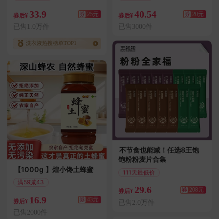
满25.01减25
偏远地区包邮
33.9
40.54
券
25元
券
20元
券后¥
券后¥
已售1.0万件
已售3000件
洗衣液热搜榜单TOP1
不节食也能减！任选8王饱
饱粉粉麦片合集
【1000g 】煌小馋土蜂蜜
111天最低价
偏远地区包邮
满59减43
29.6
券
208元
偏远地区包邮
券后¥
16.9
券
43元
券后¥
已售2.0万件
已售2000件