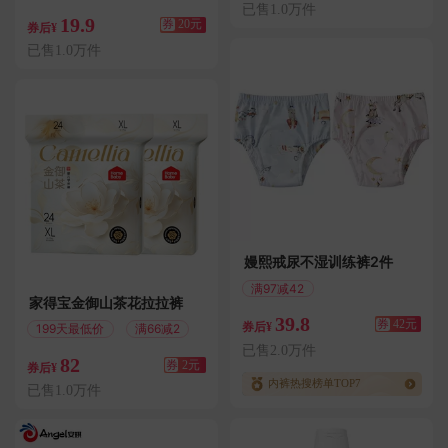
已售1.0万件
19.9
券
20元
券后¥
已售1.0万件
嫚熙戒尿不湿训练裤2件
满97减42
家得宝金御山茶花拉拉裤
偏远地区包邮
39.8
券
42元
券后¥
199天最低价
满66减2
已售2.0万件
82
券
2元
券后¥
内裤热搜榜单TOP7
已售1.0万件