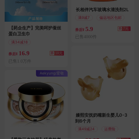
长相伴汽车玻璃水清洗剂2L
满9减7
偏远地区包邮
【药企生产】完美呵护蚕丝
5.9
券
7元
券后¥
蛋白卫生巾
已售4000件
满34减18
偏远地区包邮
16.9
券
18元
券后¥
已售1.0万件
Aekyung/爱敬
嫚熙安抚奶嘴新生婴儿0-3
到6个月
满49减24
运费险