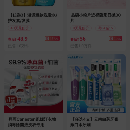
【任选3】滋源爆款洗发水/
晶硕小粉片近视隐形日抛30
护发素/发膜
片
40天最低价
9天最低价
满84减15
满198减117
48.9
56
券
117元
券
15元
券后¥
券后¥
已售1.0万件
已售1.0万件
拜耳Canesten凯妮汀衣物
【任选4支】云南白药牙膏
消毒除菌液洗衣专用
漱口水牙刷