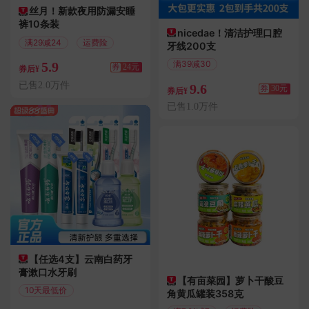
丝月！新款夜用防漏安睡
裤10条装
nicedae！清洁护理口腔
满29减24
运费险
牙线200支
满39减30
5.9
券
24元
券后¥
偏远地区包邮
已售2.0万件
9.6
券
30元
券后¥
已售1.0万件
【任选4支】云南白药牙
膏漱口水牙刷
【有亩菜园】萝卜干酸豆
10天最低价
角黄瓜罐装358克
满100减46