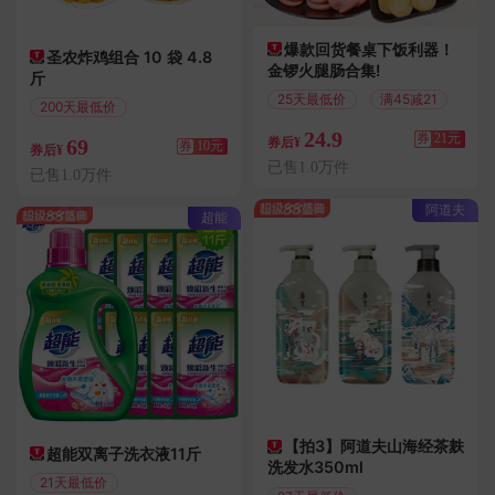
爆款回货餐桌下饭利器！
圣农炸鸡组合 10 袋 4.8
金锣火腿肠合集!
斤
25天最低价
满45减21
200天最低价
满116减10
24.9
券
21元
69
券后¥
券
10元
券后¥
已售1.0万件
已售1.0万件
阿道夫
超能
【拍3】阿道夫山海经茶麸
超能双离子洗衣液11斤
洗发水350ml
21天最低价