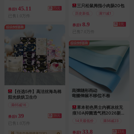
偏远地区包邮
三只松鼠拇指小肉肠20包
45.11
券
75元
券后¥
历史新低
满11减1
已售1.0万件
8.9
券
1元
券后¥
已售7.0万件
【任选5件】高洁丝海岛棉
阳光烘烘卫生巾
满65减16
草本初色男士内裤冰丝无
偏远地区包邮
痕10A抑菌透气裆2026新款
39
券
16元
券后¥
凉感轻薄四角裤
14天最低价
满56减23
已售1.0万件
33.8
券
23元
券后¥
卫生巾热搜榜单TOP3