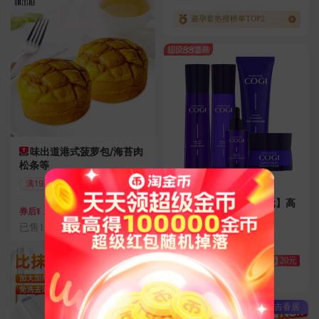
避孕套热搜榜单TOP2
味出道港式菠萝包/海苔肉
松条等
满19减5
【任选两件到手26元】高
11.96
券
5元
券后¥
姿水感沁润保湿套装
已售1.0万件
满60减20
偏远地区包邮
蓝漂
26.4
券
20元
券后¥
已售2000件
吉香居