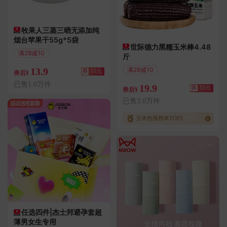
牧果人三蒸三晒无添加纯
烟台苹果干55g*5袋
世际德力黑糯玉米棒4.48
满28减10
斤
偏远地区包邮
13.9
满28减10
券
10元
券后¥
偏远地区包邮
已售1.0万件
19.9
券
10元
券后¥
已售3.0万件
玉米热搜榜单TOP3
任选四件|杰士邦避孕套超
薄男女生专用