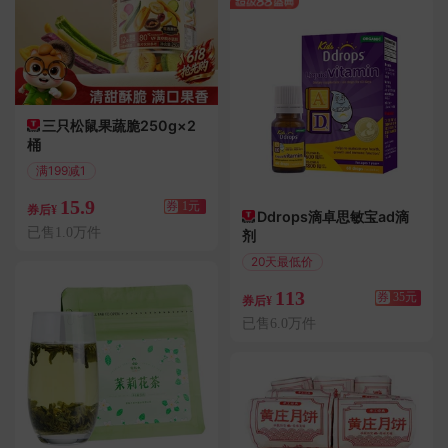
三只松鼠果蔬脆250g×2
桶
满199减1
偏远地区包邮
15.9
券
1元
券后¥
Ddrops滴卓思敏宝ad滴
已售1.0万件
剂
20天最低价
满198减35
113
券
35元
券后¥
已售6.0万件