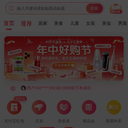
输入关键词或粘贴商品标题
搜索
用户188****2512在8分钟前下单成功
首页
居家
美食
儿童
女装
美妆
男装
用户180****6464在2分钟前下单成功
用户176****1240在8分钟前下单成功
用户132****9783在3分钟前下单成功
用户147****2061在7分钟前下单成功
用户138****5373在1分钟前下单成功
用户184****2043在5分钟前下单成功
用户136****2966在1分钟前下单成功
用户177****5092在1分钟前下单成功
用户180****2902在7分钟前下单成功
大红包
用户136****7231在3分钟前下单成功
用户147****6688在7分钟前下单成功
支付宝红包
京东
拼多多
唯品会
美团外卖
用户159****1916在5分钟前下单成功