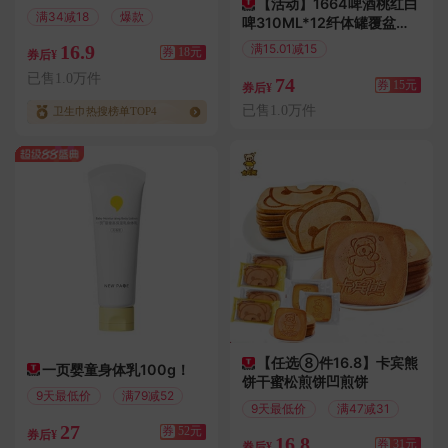
【活动】1664啤酒桃红白
满34减18
爆款
啤310ML*12纤体罐覆盆子
柑橘风味精酿
16.9
满15.01减15
券
18元
券后¥
偏远地区包邮
已售1.0万件
74
券
15元
券后¥
已售1.0万件
卫生巾热搜榜单TOP4
【任选⑧件16.8】卡宾熊
一页婴童身体乳100g！
饼干蜜松煎饼凹煎饼
9天最低价
满79减52
9天最低价
满47减31
27
券
52元
券后¥
16.8
券
31元
券后¥