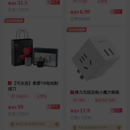
满7.01减7
运费险
31.5
券
46元
券后¥
已售1.0万件
6.99
券
7元
券后¥
已售6000件
【可水洗】索爱T8电动剃
须刀
得力无线充电小魔方插座
满139减59
运费险
满10减5
偏远地区包邮
59
券
59元
券后¥
11.9
券
5元
券后¥
已售3.0万件
已售1.0万件
剃须刀热搜榜单TOP1
充电宝热搜榜单TOP1