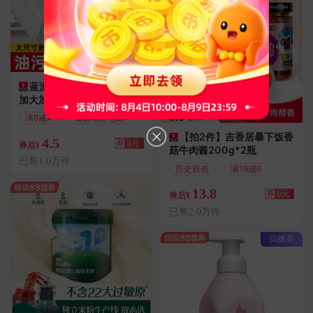
蓝漂厨房湿巾1包（70片
加大加厚）
满8减4
偏远地区包邮
【拍2件】吉香居暴下饭香
4.5
券
4元
券后¥
菇牛肉酱200g*2瓶
已售1.0万件
历史新低
满19减6
13.8
券
6元
券后¥
已售2.0万件
贝德美