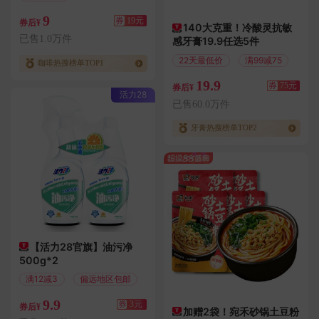
偏远地区包邮
9
券
19元
券后¥
140大克重！冷酸灵抗敏
已售1.0万件
感牙膏19.9任选5件
22天最低价
满99减75
咖啡热搜榜单TOP1
19.9
券
75元
券后¥
活力28
已售60.0万件
牙膏热搜榜单TOP2
【活力28官旗】油污净
500g*2
满12减3
偏远地区包邮
9.9
券
3元
券后¥
加赠2袋！宛禾砂锅土豆粉