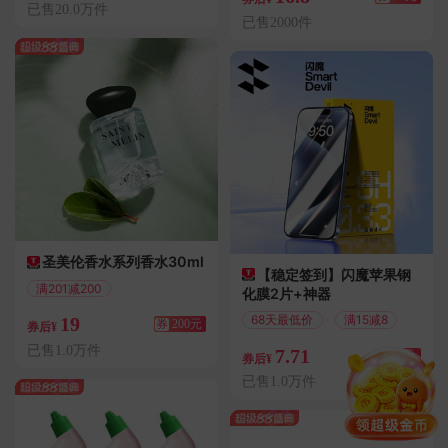
已售20.0万件
已售2000件
圣美伦香水系列香水30ml
【稳定签到】闪魔苹果钢
满201减200
化膜2片+神器
偏远地区包邮
68天最低价
满15减8
19
券
200元
券后¥
已售1.0万件
7.71
券
8元
券后¥
已售1.0万件