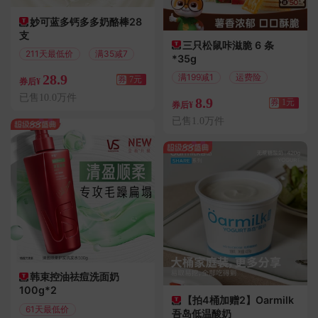
妙可蓝多钙多多奶酪棒28
支
三只松鼠咔滋脆 6 条
211天最低价
满35减7
*35g
28.9
满199减1
运费险
券
7元
券后¥
已售10.0万件
8.9
券
1元
券后¥
已售1.0万件
韩束控油祛痘洗面奶
100g*2
【拍4桶加赠2】Oarmilk
61天最低价
吾岛低温酸奶