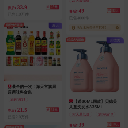
27天最低价
满25.01减25
满156减83
33.9
券
25元
券后¥
49
券
83元
券后¥
已售1.0万件
已售4000件
海天
洗发水热搜榜单TOP3
贝德美
蕞全的一次！海天官旗厨
房调味料合集
满97减31
【送60ML同款】贝德美
偏远地区包邮
儿童洗发水335ML
21.5
券
31元
券后¥
62天最低价
满69减10
已售2.0万件
39
券
10元
券后¥