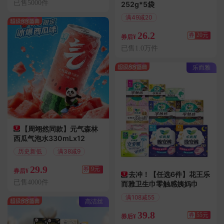
已售5000件
252g*5袋
满49减20
偏远地区包邮
26.2
券
20元
券后¥
已售1.0万件
乐而雅
【周翊然同款】元气森林
西瓜气泡水330mLx12
历史新低
满38减9
29.9
券
9元
券后¥
去冲！【任选6件】花王乐
已售4000件
而雅卫生巾零触感姨妈巾
满108减55
高洁丝
偏远地区包邮
39.8
券
55元
券后¥