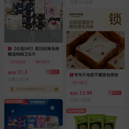
已售70.0万件
【任选5件】高洁丝海岛棉
臻选纯棉卫生巾
9天最低价
满65减16
37.3
券
16元
券后¥
爷爷不泡茶手撕面包香软
已售1.0万件
满31减18
偏远地区包邮
卫生巾热搜榜单TOP1
13.98
券
18元
券后¥
已售1.0万件