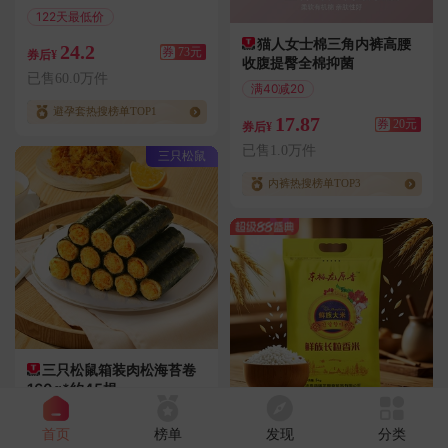
122天最低价
满97减73
猫人女士棉三角内裤高腰
24.2
券
73元
券后¥
收腹提臀全棉抑菌
已售60.0万件
满40减20
偏远地区包邮
避孕套热搜榜单TOP1
17.87
券
20元
券后¥
已售1.0万件
三只松鼠
内裤热搜榜单TOP3
三只松鼠箱装肉松海苔卷
160g*约45根
历史新低
满199减1
首页
榜单
发现
分类
东极龙东北圆粒大米长粒