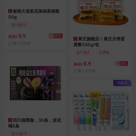
谢裕大茉莉花茶绿茶袋装
50g
满19减10
9.9
券
10元
券后¥
黄庄旗舰店！黄庄月饼蛋
已售1.0万件
黄酥330g/包
满11减3
运费险
8.9
券
3元
券后¥
已售1.0万件
冷酸灵
四只猫黑咖，30条，送试
喝5条
满30减19