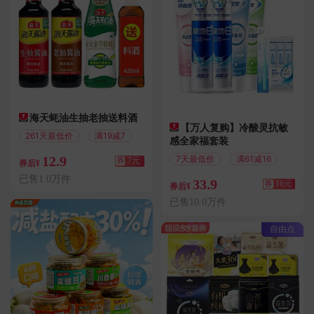
海天蚝油生抽老抽送料酒
【万人复购】冷酸灵抗敏
261天最低价
满19减7
感全家福套装
12.9
7天最低价
满61减16
券
7元
券后¥
已售1.0万件
33.9
券
16元
券后¥
已售10.0万件
自由点