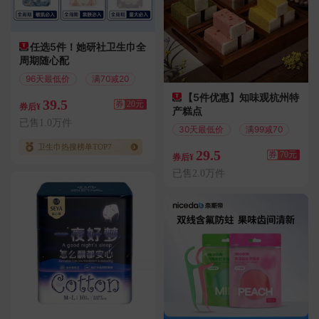
任选5件！她研社卫生巾全
周期随心配
96天最低价
满70减20
【5件优惠】知味观杭州特
39.5
券
20元
券后¥
产糕点
已售1.0万件
30天最低价
满99减70
卫生巾热搜榜单TOP7
29.5
券
70元
券后¥
已售2.0万件