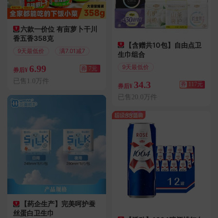
六款一价位 有亩萝卜干川
香五香358克
【含赠共10包】自由点卫
9天最低价
满7.01减7
生巾组合
6.99
9天最低价
券
7元
券后¥
满200减117
已售1.0万件
34.3
券
117元
券后¥
已售20.0万件
【药企生产】完美呵护蚕
丝蛋白卫生巾