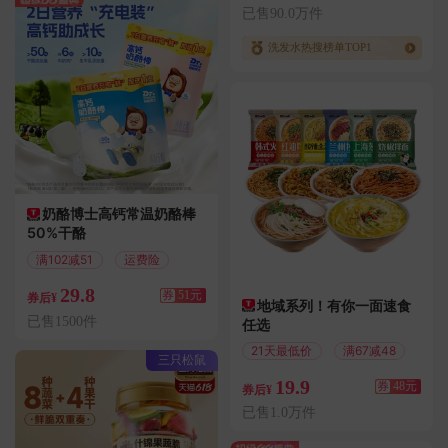
已售90.0万件
洗发水热搜榜单TOP1
奶酪博士高钙常温奶酪棒
50%干酪
满102减51
运费险
29.8
券
51元
券后¥
地域系列！有你一面速食
已售1500件
任选
21天最低价
满67减48
三只松鼠
19.9
券
48元
券后¥
已售1.0万件