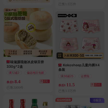
已售1.0万件
味滋源现做冰皮绿豆饼
Kokosheep儿童内裤X4
330g*2盒
条装
满12减2
偏远地区包邮
满36减25
运费险
8.4
券
2元
券后¥
11.5
券
25元
券后¥
已售2000件
已售3.0万件
冷酸灵