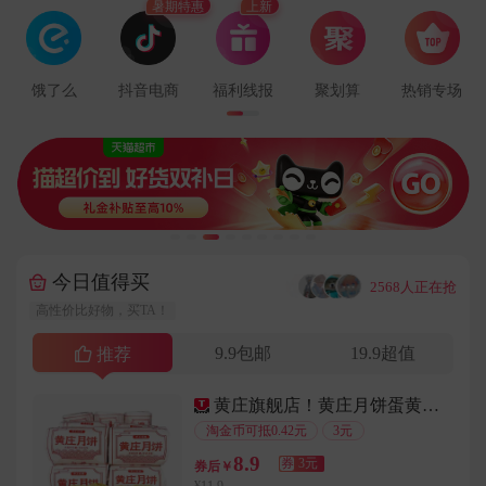
暑期特惠
上新
用户182****1141在9分钟前下单成功
用户156****9924在8分钟前下单成功
用户155****7756在5分钟前下单成功
饿了么
抖音电商
福利线报
聚划算
热销专场
用户159****3080在5分钟前下单成功
用户178****8623在5分钟前下单成功
用户181****9066在9分钟前下单成功
用户130****6313在3分钟前下单成功
用户135****3213在2分钟前下单成功
用户178****8062在3分钟前下单成功
今日值得买
···
2568人正在抢
用户151****4545在8分钟前下单成功
高性价比好物，买TA！
用户177****6416在6分钟前下单成功
9.9包邮
19.9超值
用户189****3227在2分钟前下单成功
推荐
用户137****1958在2分钟前下单成功
黄庄旗舰店！黄庄月饼蛋黄酥330g/包
用户187****2887在3分钟前下单成功
淘金币可抵0.42元
3元
用户151****4854在6分钟前下单成功
8.9
券
3元
券后￥
用户156****5475在8分钟前下单成功