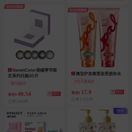
SweetColor美瞳季节限
澳宝护发素烫染受损补水
定系列日抛30片
143天最低价
满79减20
满33减16
偏远地区包邮
17.9
券
16元
40.54
券后¥
券
20元
券后¥
已售1.0万件
已售3000件
植护