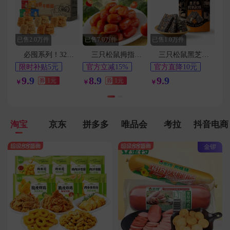
用户188****1547在1分钟前下单成功
用户153****5499在3分钟前下单成功
用户150****3029在6分钟前下单成功
已售2.0万件
已售7.0万件
已售1.0万件
用户158****3144在3分钟前下单成功
必囤系列！32包！三只松鼠蟹黄干脆面a2
三只松鼠拇指小肉肠20包
三只松鼠黑芝麻核桃软糕210g
用户187****6477在9分钟前下单成功
限时补贴5元
官方立减15%
官方直降10元
42天最低价
1元
淘金币频道抵扣
9.9
用户136****5683在3分钟前下单成功
8.9
9.9
券
1元
券
1元
￥
￥
￥
0.2元
淘宝
京东
拼多多
唯品会
考拉
抖音电商
金锣