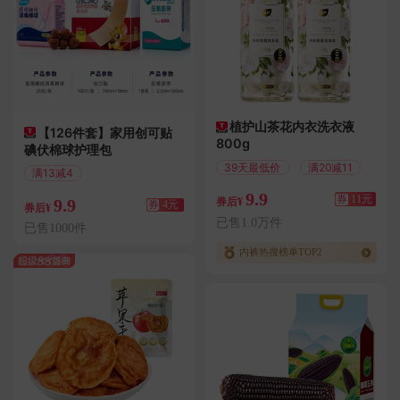
植护山茶花内衣洗衣液
【126件套】家用创可贴
800g
碘伏棉球护理包
39天最低价
满20减11
满13减4
偏远地区包邮
9.9
券
11元
9.9
券后¥
券
4元
券后¥
已售1.0万件
已售1000件
内裤热搜榜单TOP2