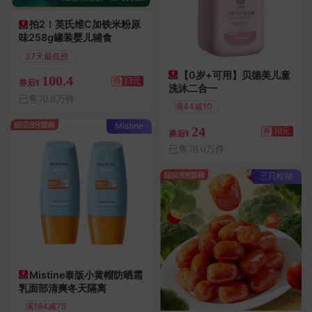
拍2！英氏维C加铁米粉原
味258g罐装婴儿辅食
37天最低价
满120减13
【0岁+可用】贝德美儿童
100.4
券
13元
券后¥
洗沐二合一
已售70.0万件
满44减10
偏远地区包邮
Mistine
24
券
10元
券后¥
已售70.0万件
三只松鼠
Mistine泰版小黄帽防晒霜
乳面部清爽冬天隔离
满164减75