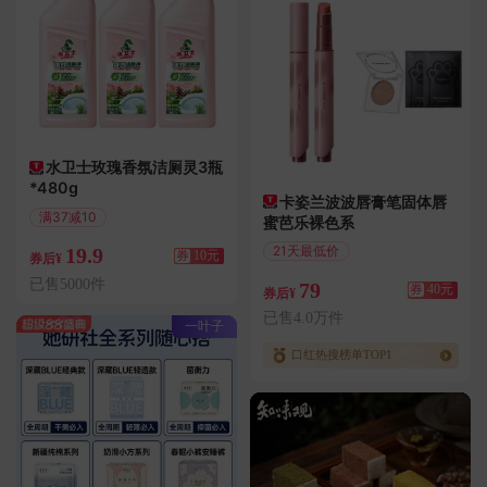
水卫士玫瑰香氛洁厕灵3瓶
*480g
卡姿兰波波唇膏笔固体唇
满37减10
蜜芭乐裸色系
偏远地区包邮
21天最低价
19.9
券
10元
券后¥
满186减40
已售5000件
79
券
40元
券后¥
已售4.0万件
一叶子
口红热搜榜单TOP1