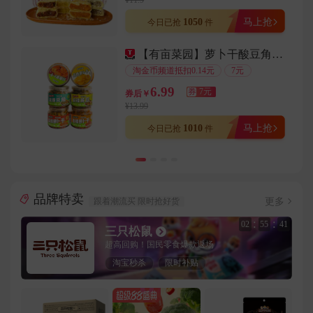
¥11.9
用户155****7530在3分钟前下单成功
1050
马上抢
今日已抢
件
用户157****3653在4分钟前下单成功
【有亩菜园】萝卜干酸豆角黄瓜罐装358克
用户186****2323在5分钟前下单成功
淘金币频道抵扣0.14元
7元
用户159****6664在7分钟前下单成功
6.99
券
7元
券后￥
用户131****3536在9分钟前下单成功
¥13.99
用户134****6444在5分钟前下单成功
1010
马上抢
今日已抢
件
用户180****9519在9分钟前下单成功
用户144****3477在1分钟前下单成功
用户182****7482在4分钟前下单成功
品牌特卖
用户138****4178在3分钟前下单成功
更多
跟着潮流买 限时抢好货
用户133****1772在4分钟前下单成功
:
:
02
55
38
三只松鼠
用户151****4234在6分钟前下单成功
超高回购！国民零食爆款返场
用户152****6249在8分钟前下单成功
淘宝秒杀
限时补贴
用户157****5673在8分钟前下单成功
用户131****9947在3分钟前下单成功