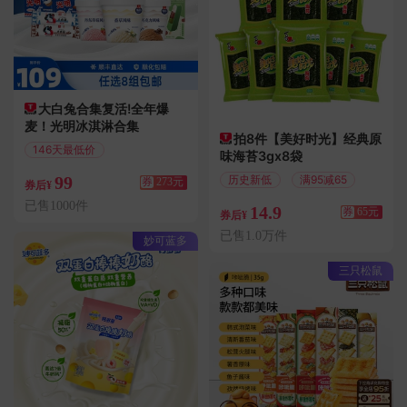
大白兔合集复活!全年爆
麦！光明冰淇淋合集
拍8件【美好时光】经典原
146天最低价
味海苔3gx8袋
满559减273
99
历史新低
满95减65
券
273元
券后¥
已售1000件
14.9
券
65元
券后¥
已售1.0万件
妙可蓝多
三只松鼠