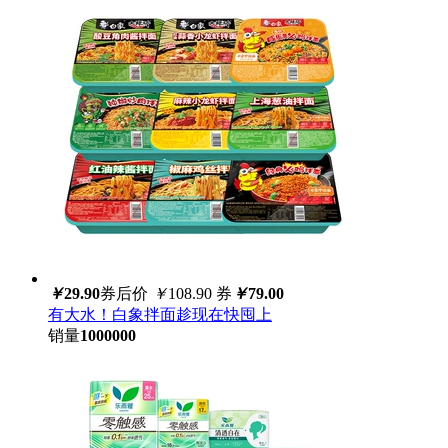
￥
29.90
券后价
￥
108.90
券
￥
79.00
有大水！白象拌面趁现在快囤上
销量
1000000