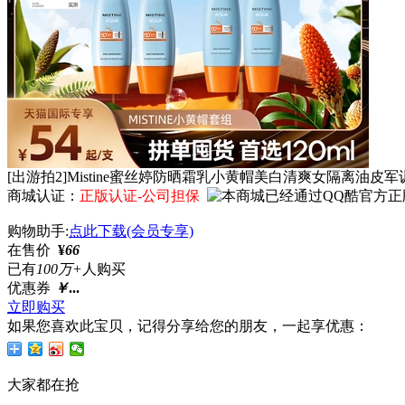
[出游拍2]Mistine蜜丝婷防晒霜乳小黄帽美白清爽女隔离油皮军
商城认证：
正版认证-公司担保
购物助手:
点此下载(会员专享)
在售价
¥
66
已有
100万+
人购买
优惠券
￥
...
立即购买
如果您喜欢此宝贝，记得分享给您的朋友，一起享优惠：
大家都在抢