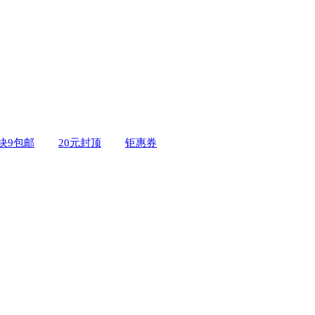
9块9包邮
20元封顶
钜惠券