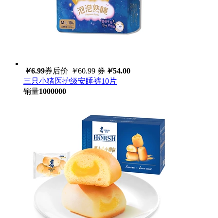
￥
6.99
券后价
￥
60.99
券
￥
54.00
三只小猪医护级安睡裤10片
销量
1000000