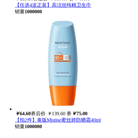
【任选4送正装】高洁丝纯棉卫生巾
销量
1000000
￥
64.60
券后价
￥
139.60
券
￥
75.00
【拍2件】泰版Mistine蜜丝婷防晒霜40ml
销量
1000000