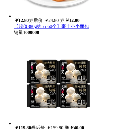
￥
12.80
券后价
￥
24.80
券
￥
12.00
【超值380g约55-60个】豪士小小面包
销量
1000000
￥
119.80
券后价
￥
159.80
券
￥
40.00